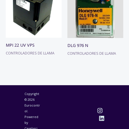
MPI 22 UV VPS
DLG 976 N
CONTROLADORES DE LLAMA
CONTROLADORES DE LLAMA
Copyright
© 2026
Eurocontr
ol.
Powered
by
Cavalieri