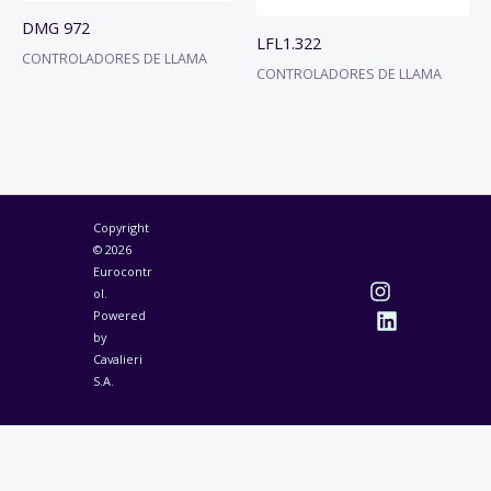
DMG 972
LFL1.322
CONTROLADORES DE LLAMA
CONTROLADORES DE LLAMA
Copyright
© 2026
Eurocontr
ol.
Powered
by
Cavalieri
S.A.