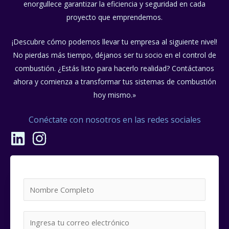
enorgullece garantizar la eficiencia y seguridad en cada
proyecto que emprendemos.
¡Descubre cómo podemos llevar tu empresa al siguiente nivel!
No pierdas más tiempo, déjanos ser tu socio en el control de
combustión. ¿Estás listo para hacerlo realidad? Contáctanos
ahora y comienza a transformar tus sistemas de combustión
hoy mismo.»
Conéctate con nosotros en las redes sociales
L
I
i
n
n
s
k
t
N
e
a
o
d
g
m
E
i
r
b