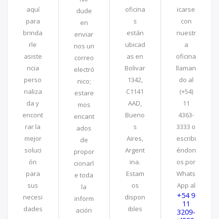
aquí
oficina
icarse
dude
para
s
con
en
brinda
están
nuestr
enviar
rle
ubicad
a
nos un
asiste
as en
oficina
correo
ncia
Bolivar
llaman
electró
perso
1342,
do al
nico;
naliza
C1141
(+54)
estare
da y
AAD,
11
mos
encont
Bueno
4363-
encant
rar la
s
3333 o
ados
mejor
Aires,
escribi
de
soluci
Argent
éndon
propor
ón
ina.
os por
cionarl
para
Estam
Whats
e toda
sus
os
App al
la
+54 9
necesi
dispon
inform
11
dades
ibles
ación
3209-