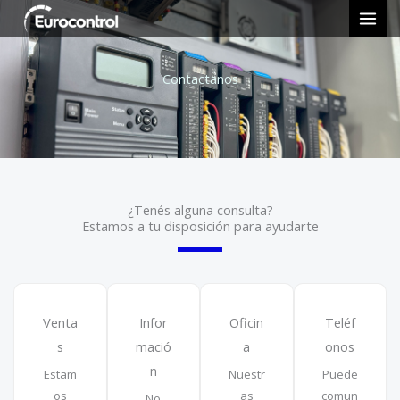
Ir
al
contenido
Contactanos
¿Tenés alguna consulta?
Estamos a tu disposición para ayudarte
Venta
Infor
Oficin
Teléf
s
mació
a
onos
n
Estam
Nuestr
Puede
os
as
comun
No