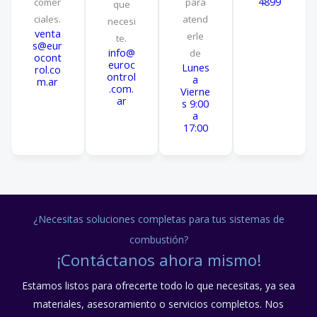
4899
comer
para
que
ciales.
atend
necesi
venta
erle
te.
s@eur
info@
de
ocont
euroc
Lunes
rol.co
ontrol
a
m.ar
.com.
Vierne
ar
s 9:00
a
17:00
¿Necesitas soluciones completas para tus sistemas de
combustión?
¡Contáctanos ahora mismo!
Estamos listos para ofrecerte todo lo que necesitas, ya sea
materiales, asesoramiento o servicios completos. Nos