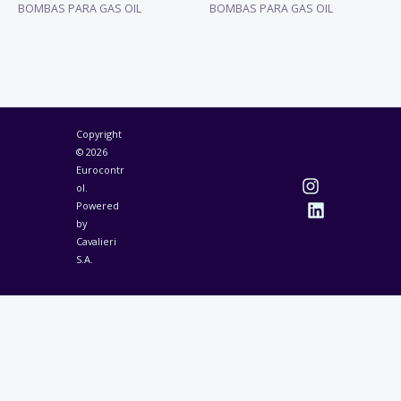
BOMBAS PARA GAS OIL
BOMBAS PARA GAS OIL
Copyright
© 2026
Eurocontr
ol.
Powered
by
Cavalieri
S.A.